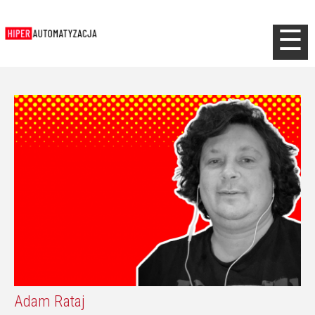
Jump to navigation
☰
Adam Rataj