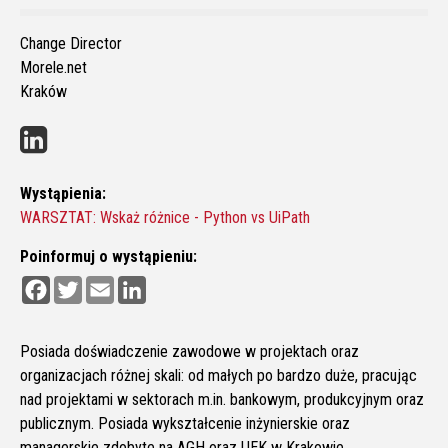
Change Director
Morele.net
Kraków
Wystąpienia:
WARSZTAT: Wskaż różnice - Python vs UiPath
Poinformuj o wystąpieniu:
F
T
E
L
a
w
m
i
c
i
a
n
e
t
i
k
b
t
l
e
Posiada doświadczenie zawodowe w projektach oraz
o
e
d
organizacjach różnej skali: od małych po bardzo duże, pracując
o
r
I
k
n
nad projektami w sektorach m.in. bankowym, produkcyjnym oraz
publicznym. Posiada wykształcenie inżynierskie oraz
managerskie zdobyte na AGH oraz UEK w Krakowie.