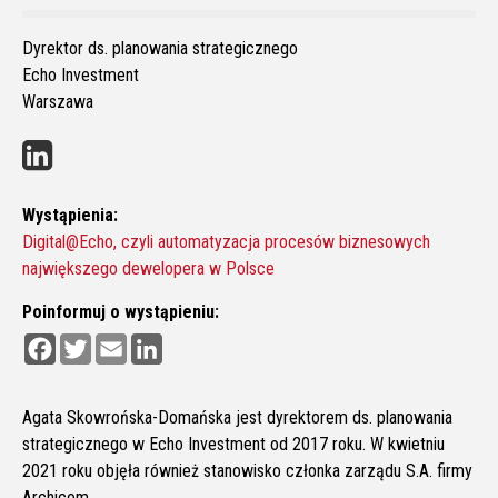
Dyrektor ds. planowania strategicznego
Echo Investment
Warszawa
Wystąpienia:
Digital@Echo, czyli automatyzacja procesów biznesowych
największego dewelopera w Polsce
Poinformuj o wystąpieniu:
F
T
E
L
a
w
m
i
c
i
a
n
e
t
i
k
b
t
l
e
Agata Skowrońska-Domańska jest dyrektorem ds. planowania
o
e
d
strategicznego w Echo Investment od 2017 roku. W kwietniu
o
r
I
k
n
2021 roku objęła również stanowisko członka zarządu S.A. firmy
Archicom.