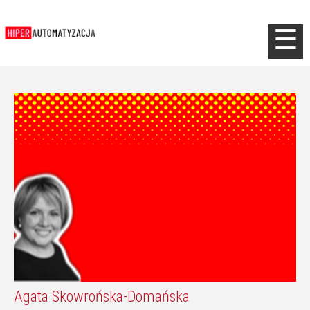
Jump to navigation
☰
Agata Skowrońska-Domańska