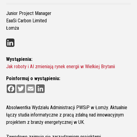
Junior Project Manager
EaaSi Carbon Limited
Łomża
Wystąpienia:
Jak roboty i AI zmieniają rynek energii w Wielkiej Brytanii
Poinformuj o wystąpieniu:
F
T
E
L
a
w
m
i
c
i
a
n
e
t
i
k
b
t
l
e
Absolwentka Wydziału Administracji PWSiP w Łomży. Aktualnie
o
e
d
łączy studia informatyczne z pracą zdalną nad innowacyjnym
o
r
I
k
n
projektem z branży energetycznej w UK.
Zawodowo zajmuje się zarządzaniem projektami.