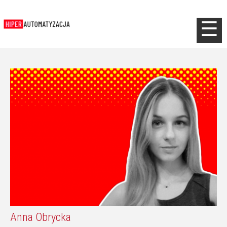
Jump to navigation
☰
Anna Obrycka