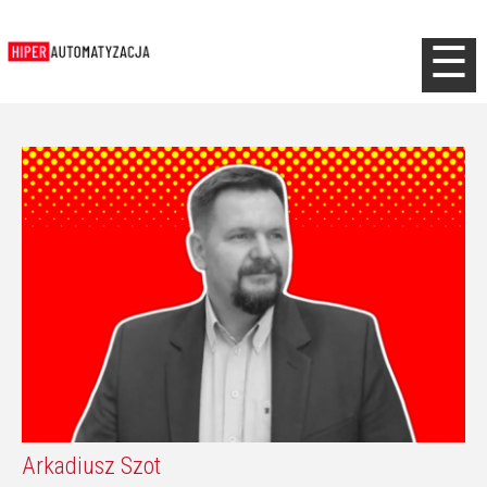
Jump to navigation
☰
Arkadiusz Szot