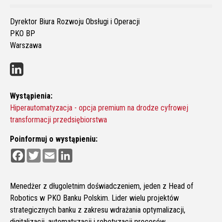
Dyrektor Biura Rozwoju Obsługi i Operacji
PKO BP
Warszawa
Wystąpienia:
Hiperautomatyzacja - opcja premium na drodze cyfrowej
transformacji przedsiębiorstwa
Poinformuj o wystąpieniu:
F
T
E
L
a
w
m
i
c
i
a
n
e
t
i
k
b
t
l
e
Menedżer z długoletnim doświadczeniem, jeden z Head of
o
e
d
Robotics w PKO Banku Polskim. Lider wielu projektów
o
r
I
k
n
strategicznych banku z zakresu wdrażania optymalizacji,
digitalizacji, automatyzacji i robotyzacji procesów.