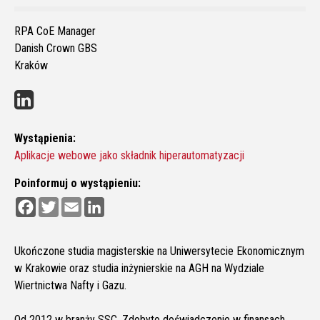
RPA CoE Manager
Danish Crown GBS
Kraków
Wystąpienia:
Aplikacje webowe jako składnik hiperautomatyzacji
Poinformuj o wystąpieniu:
F
T
E
L
a
w
m
i
c
i
a
n
e
t
i
k
b
t
l
e
Ukończone studia magisterskie na Uniwersytecie Ekonomicznym
o
e
d
w Krakowie oraz studia inżynierskie na AGH na Wydziale
o
r
I
k
n
Wiertnictwa Nafty i Gazu.
Od 2012 w branży SSC. Zdobyto doświadczenie w finansach,