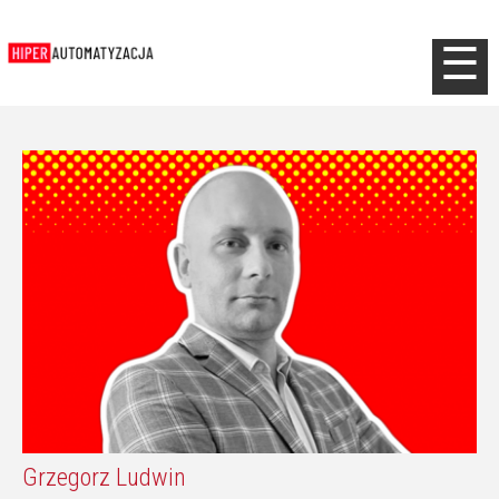
Jump to navigation
☰
Grzegorz Ludwin