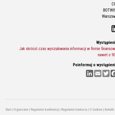
C
BOTWI
Warsza
Wystąpieni
Jak skrócić czas wyszukiwania informacji w firmie finansow
nawet o 9
Poinformuj o wystąpieni
L
E
T
i
m
w
n
a
i
k
i
t
e
l
t
d
e
I
r
n
Start
|
Organizator
|
Regulamin konferencji
|
Regulamin konkursu
|
O Cookies
|
Kontakt