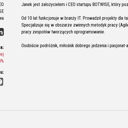
EO
Janek jest założycielem i CEO startupu BOTWISE, który poz
SE
wa
Od 10 lat funkcjonuje w branży IT. Prowadził projekty dla 
Specjalizuje się w obszarze zwinnych metodyk pracy (Agi
pracy zespołów tworzących oprogramowanie.
Osobiście podróżnik, miłośnik dobrego jedzenia i pasjonat-a
a:
ej
0%
u:
F
a
c
e
b
o
o
k