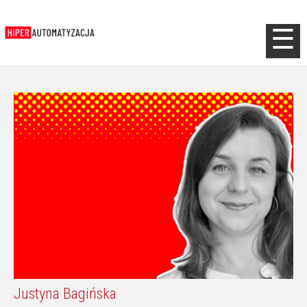
Jump to navigation
☰
Justyna Bagińska