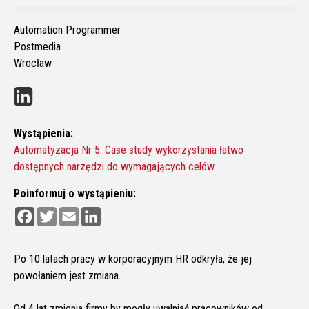
Automation Programmer
Postmedia
Wrocław
Wystąpienia:
Automatyzacja Nr 5. Case study wykorzystania łatwo
dostępnych narzędzi do wymagających celów
Poinformuj o wystąpieniu:
F
T
E
L
a
w
m
i
c
i
a
n
e
t
i
k
b
t
l
e
Po 10 latach pracy w korporacyjnym HR odkryła, że jej
o
e
d
powołaniem jest zmiana.
o
r
I
k
n
Od 4 lat zmienia firmy by mogły uwalniać pracowników od