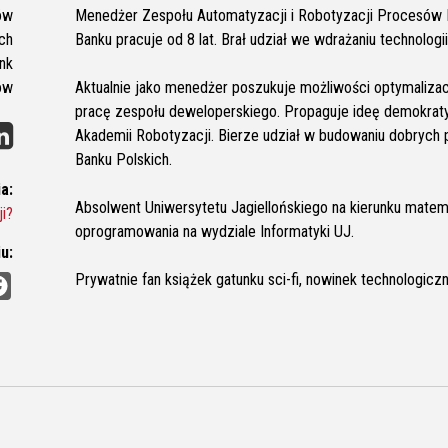
ów
Menedżer Zespołu Automatyzacji i Robotyzacji Procesów B
ch
Banku pracuje od 8 lat. Brał udział we wdrażaniu technolog
ank
ów
Aktualnie jako menedżer poszukuje możliwości optymalizac
pracę zespołu deweloperskiego. Propaguje ideę demokraty
Akademii Robotyzacji. Bierze udział w budowaniu dobrych p
Banku Polskich.
a:
Absolwent Uniwersytetu Jagiellońskiego na kierunku matem
i?
oprogramowania na wydziale Informatyki UJ.
u:
F
Prywatnie fan książek gatunku sci-fi, nowinek technologiczn
a
c
e
b
o
o
k