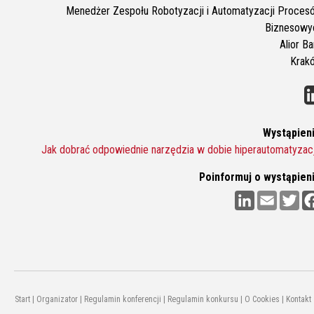
Menedżer Zespołu Robotyzacji i Automatyzacji Proces
Biznesowy
Alior B
Krak
Wystąpieni
Jak dobrać odpowiednie narzędzia w dobie hiperautomatyzacj
Poinformuj o wystąpieni
L
E
T
i
m
w
n
a
i
k
i
t
e
l
t
d
e
I
r
n
Start
|
Organizator
|
Regulamin konferencji
|
Regulamin konkursu
|
O Cookies
|
Kontakt