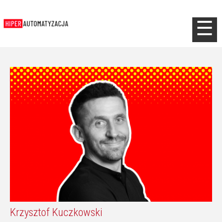
Jump to navigation
☰
Krzysztof Kuczkowski