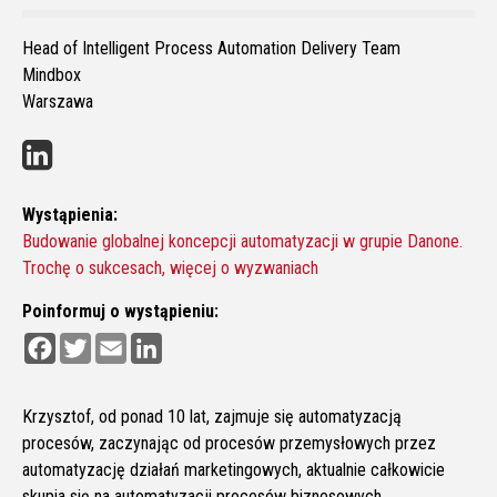
Head of Intelligent Process Automation Delivery Team
Mindbox
Warszawa
Wystąpienia:
Budowanie globalnej koncepcji automatyzacji w grupie Danone.
Trochę o sukcesach, więcej o wyzwaniach
Poinformuj o wystąpieniu:
F
T
E
L
a
w
m
i
c
i
a
n
e
t
i
k
b
t
l
e
Krzysztof, od ponad 10 lat, zajmuje się automatyzacją
o
e
d
procesów, zaczynając od procesów przemysłowych przez
o
r
I
k
n
automatyzację działań marketingowych, aktualnie całkowicie
skupia się na automatyzacji procesów biznesowych.