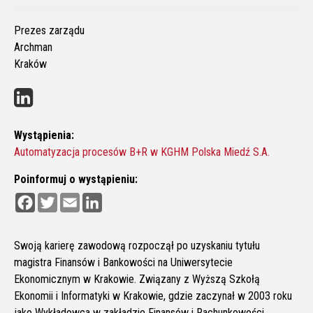
Prezes zarządu
Archman
Kraków
Wystąpienia:
Automatyzacja procesów B+R w KGHM Polska Miedź S.A.
Poinformuj o wystąpieniu:
F
T
E
L
a
w
m
i
c
i
a
n
e
t
i
k
b
t
l
e
Swoją karierę zawodową rozpoczął po uzyskaniu tytułu
o
e
d
magistra Finansów i Bankowości na Uniwersytecie
o
r
I
k
n
Ekonomicznym w Krakowie. Związany z Wyższą Szkołą
Ekonomii i Informatyki w Krakowie, gdzie zaczynał w 2003 roku
jako Wykładowca w zakładzie Finansów i Rachunkowości.