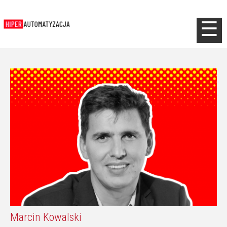
Jump to navigation
☰
Marcin Kowalski