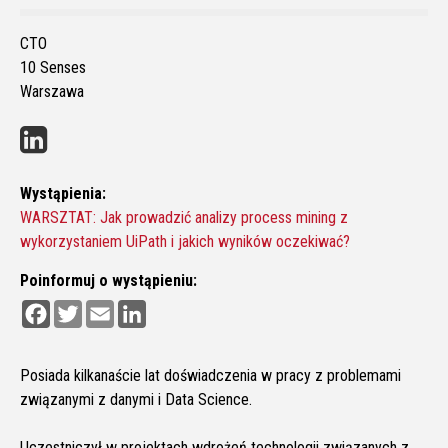
CTO
10 Senses
Warszawa
Wystąpienia:
WARSZTAT: Jak prowadzić analizy process mining z
wykorzystaniem UiPath i jakich wyników oczekiwać?
Poinformuj o wystąpieniu:
F
T
E
L
a
w
m
i
c
i
a
n
e
t
i
k
b
t
l
e
Posiada kilkanaście lat doświadczenia w pracy z problemami
o
e
d
związanymi z danymi i Data Science.
o
r
I
k
n
Uczestniczył w projektach wdrożeń technologii związanych z