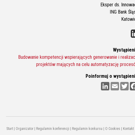
Eksper ds. Innowac
ING Bank Śląs
Katowi
Wystąpieni
Budowanie kompetencji wspierających generowanie i realizac
projektów mających na celu automatyzację proces
Poinformuj o wystąpieni
L
E
T
i
m
w
n
a
i
k
i
t
e
l
t
d
e
I
r
n
Start
|
Organizator
|
Regulamin konferencji
|
Regulamin konkursu
|
O Cookies
|
Kontakt