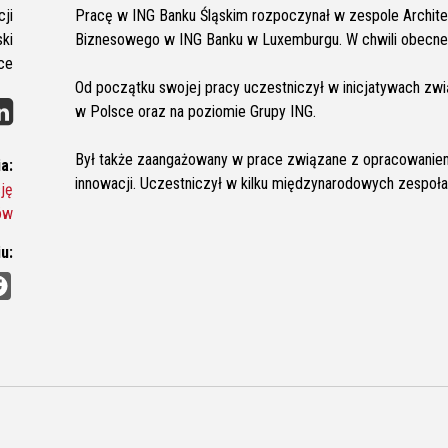
ji
Pracę w ING Banku Śląskim rozpoczynał w zespole Architekt
ki
Biznesowego w ING Banku w Luxemburgu. W chwili obecnej
ce
Od początku swojej pracy uczestniczył w inicjatywach zw
w Polsce oraz na poziomie Grupy ING.
Był także zaangażowany w prace związane z opracowaniem
a:
innowacji. Uczestniczył w kilku międzynarodowych zespoł
ję
ów
u:
F
a
c
e
b
o
o
k