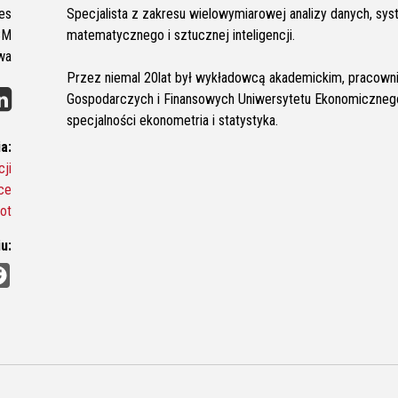
es
Specjalista z zakresu wielowymiarowej analizy danych, sy
BM
matematycznego i sztucznej inteligencji.
wa
Przez niemal 20lat był wykładowcą akademickim, pracown
Gospodarczych i Finansowych Uniwersytetu Ekonomicznego 
specjalności ekonometria i statystyka.
a:
ji
ce
ot
u:
F
a
c
e
b
o
o
k