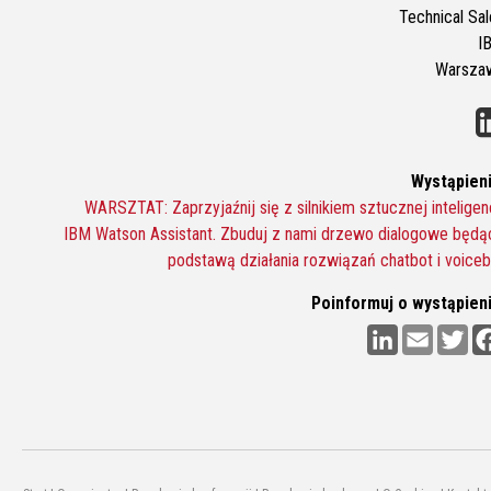
Technical Sal
I
Warsza
Wystąpieni
WARSZTAT: Zaprzyjaźnij się z silnikiem sztucznej inteligenc
IBM Watson Assistant. Zbuduj z nami drzewo dialogowe będą
podstawą działania rozwiązań chatbot i voiceb
Poinformuj o wystąpieni
L
E
T
i
m
w
n
a
i
k
i
t
e
l
t
d
e
I
r
n