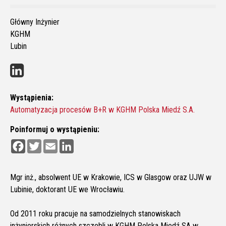
Główny Inżynier
KGHM
Lubin
Wystąpienia:
Automatyzacja procesów B+R w KGHM Polska Miedź S.A.
Poinformuj o wystąpieniu:
F
T
E
L
a
w
m
i
c
i
a
n
e
t
i
k
b
t
l
e
Mgr inż., absolwent UE w Krakowie, ICS w Glasgow oraz UJW w
o
e
d
Lubinie, doktorant UE we Wrocławiu.
o
r
I
k
n
Od 2011 roku pracuje na samodzielnych stanowiskach
inżynierskich różnych szczebli w KGHM Polska Miedź SA w