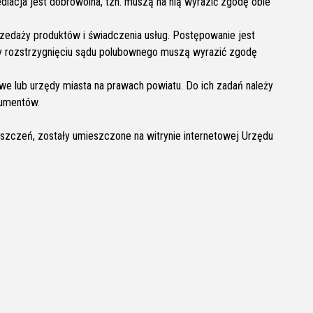
acja jest dobrowolna, tzn. muszą na nią wyrazić zgodę obie
zedaży produktów i świadczenia usług. Postępowanie jest
y rozstrzygnięciu sądu polubownego muszą wyrazić zgodę
e lub urzędy miasta na prawach powiatu. Do ich zadań należy
sumentów.
zczeń, zostały umieszczone na witrynie internetowej Urzędu