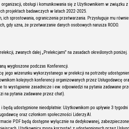
ganizacji, obsługi i komunikowania się z Użytkownikiem w związku z K
nych projektach badawczych w latach 2022-2025.
ich sprostowania, ograniczenia przetwarzania. Przysługuje mu również
ch, gdy uzna, że przetwarzanie danych osobowych narusza RODO.
elekcji, zwanych dalej „Prelekcjami” na zasadach określonych poniżej.
taną wygłoszone podczas Konferencji.
ę jego wizerunku wykorzystanego w prelekcji na potrzeby udostępnie
tkownikom kolejnych konferencji organizowanych przez Usługodawcę ora
je to wystąpienie zasadnicze i ew. odpowiedzi na pytania zadawane pr
zi na pytania zadawane przez chat).
i będą udostępnione nieodpłatnie: Użytkownikom po upływie 3 tygodni o
ługodawcę oraz członkom społeczności Liderzy.AI.
formacie PDF będą dostępne wyłącznie na dedykowanej, zabezpieczonej 
ch miejscach. Użytkownicy mogą korzystać z udostępnionych przez Usł