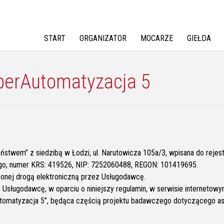
Jump to navigation
START
ORGANIZATOR
MOCARZE
GIEŁDA
iperAutomatyzacja 5
stwem” z siedzibą w Łodzi, ul. Narutowicza 105a/3, wpisana do reje
go, numer KRS: 419526, NIP: 7252060488, REGON: 101419695.
czonej drogą elektroniczną przez Usługodawcę.
zez Usługodawcę, w oparciu o niniejszy regulamin, w serwisie intern
utomatyzacja 5”, będąca częścią projektu badawczego dotyczącego asy