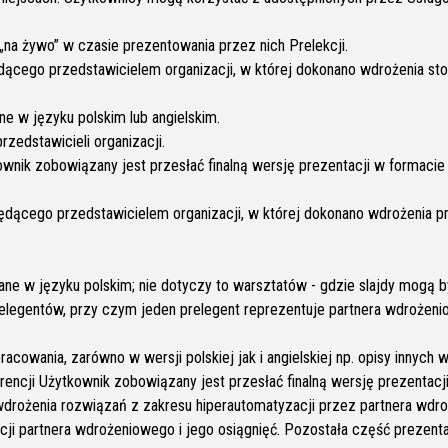
na żywo” w czasie prezentowania przez nich Prelekcji.
dącego przedstawicielem organizacji, w której dokonano wdrożenia sto
ne w języku polskim lub angielskim.
zedstawicieli organizacji.
kownik zobowiązany jest przesłać finalną wersję prezentacji w formaci
ędącego przedstawicielem organizacji, w której dokonano wdrożenia pr
wane w języku polskim; nie dotyczy to warsztatów - gdzie slajdy mogą 
relegentów, przy czym jeden prelegent reprezentuje partnera wdrożen
cowania, zarówno w wersji polskiej jak i angielskiej np. opisy innych
rencji Użytkownik zobowiązany jest przesłać finalną wersję prezentac
drożenia rozwiązań z zakresu hiperautomatyzacji przez partnera wdroż
i partnera wdrożeniowego i jego osiągnięć. Pozostała część prezentac