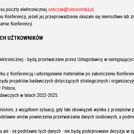
su poczty elektronicznej
sobczak@robonomika.pl
.
u Konferencji, jeżeli jej przeprowadzenie okazało się niemożliwe lub z
amie Konferencji.
YCH UŻTKOWNIKÓW
ektronicznej - będą przetwarzane przez Usługodawcę w następujących
zku z Konferencją i udostępnianie materiałów po zakończeniu Konferenc
ządu projektów badawczych dotyczących strategicznych i organizacy
 Polsce,
adawczych w latach 2022-2025.
otom, z wyjątkiem sytuacji, gdy taki obowiązek wynika z przepisów 
odstawie umów powierzenia przetwarzania danych osobowych, a podmi
iu ani - na podstawie tych danych - nie będą podejmowane decyzje w 