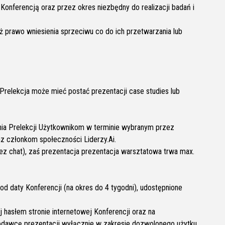
onferencją oraz przez okres niezbędny do realizacji badań i
 prawo wniesienia sprzeciwu co do ich przetwarzania lub
 Prelekcja może mieć postać prezentacji case studies lub
nia Prelekcji Użytkownikom w terminie wybranym przez
z członkom społeczności Liderzy.Ai.
zez chat), zaś prezentacja prezentacja warsztatowa trwa max.
d daty Konferencji (na okres do 4 tygodni), udostępnione
hasłem stronie internetowej Konferencji oraz na
ugodawcę prezentacji wyłącznie w zakresie dozwolonego użytku