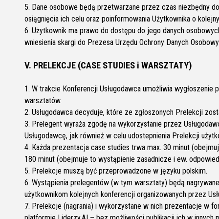
5. Dane osobowe będą przetwarzane przez czas niezbędny do or
osiągnięcia ich celu oraz poinformowania Użytkownika o kolej
6. Użytkownik ma prawo do dostępu do jego danych osobowych, 
wniesienia skargi do Prezesa Urzędu Ochrony Danych Osobowy
V. PRELEKCJE (CASE STUDIES i WARSZTATY)
1. W trakcie Konferencji Usługodawca umożliwia wygłoszenie pr
warsztatów.
2. Usługodawca decyduje, które ze zgłoszonych Prelekcji zos
3. Prelegent wyraża zgodę na wykorzystanie przez Usługodawc
Usługodawcę, jak również w celu udostepnienia Prelekcji uży
4. Każda prezentacja case studies trwa max. 30 minut (obejmu
180 minut (obejmuje to wystąpienie zasadnicze i ew. odpowied
5. Prelekcje muszą być przeprowadzone w języku polskim.
6. Wystąpienia prelegentów (w tym warsztaty) będą nagrywane 
użytkownikom kolejnych konferencji organizowanych przez Us
7. Prelekcje (nagrania) i wykorzystane w nich prezentacje w 
platformie Liderzy.AI – bez możliwości publikacji ich w inny