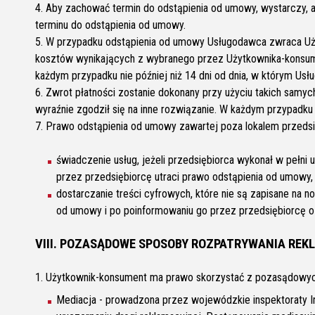
4. Aby zachować termin do odstąpienia od umowy, wystarczy,
terminu do odstąpienia od umowy.
5. W przypadku odstąpienia od umowy Usługodawca zwraca Uży
kosztów wynikających z wybranego przez Użytkownika-konsume
każdym przypadku nie później niż 14 dni od dnia, w którym Us
6. Zwrot płatności zostanie dokonany przy użyciu takich samy
wyraźnie zgodził się na inne rozwiązanie. W każdym przypadk
7. Prawo odstąpienia od umowy zawartej poza lokalem przedsi
świadczenie usług, jeżeli przedsiębiorca wykonał w pełn
przez przedsiębiorcę utraci prawo odstąpienia od umowy,
dostarczanie treści cyfrowych, które nie są zapisane na 
od umowy i po poinformowaniu go przez przedsiębiorcę o
VIII. POZASĄDOWE SPOSOBY ROZPATRYWANIA REK
1. Użytkownik-konsument ma prawo skorzystać z pozasądowych
Mediacja - prowadzona przez wojewódzkie inspektoraty In