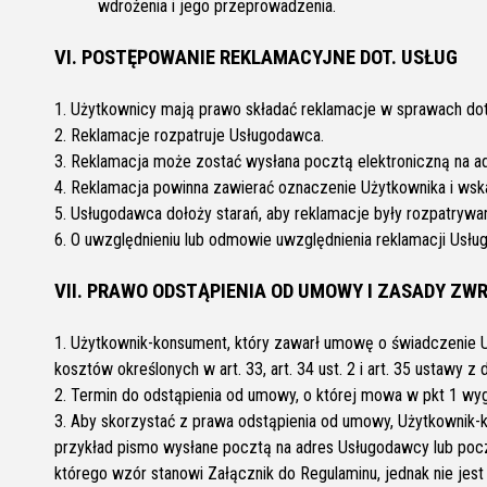
wdrożenia i jego przeprowadzenia.
VI. POSTĘPOWANIE REKLAMACYJNE DOT. USŁUG
1. Użytkownicy mają prawo składać reklamacje w sprawach do
2. Reklamacje rozpatruje Usługodawca.
3. Reklamacja może zostać wysłana pocztą elektroniczną na a
4. Reklamacja powinna zawierać oznaczenie Użytkownika i wska
5. Usługodawca dołoży starań, aby reklamacje były rozpatrywan
6. O uwzględnieniu lub odmowie uwzględnienia reklamacji Usłu
VII. PRAWO ODSTĄPIENIA OD UMOWY I ZASADY ZW
1. Użytkownik-konsument, który zawarł umowę o świadczenie Us
kosztów określonych w art. 33, art. 34 ust. 2 i art. 35 ustawy 
2. Termin do odstąpienia od umowy, o której mowa w pkt 1 wyga
3. Aby skorzystać z prawa odstąpienia od umowy, Użytkownik
przykład pismo wysłane pocztą na adres Usługodawcy lub pocz
którego wzór stanowi Załącznik do Regulaminu, jednak nie jes