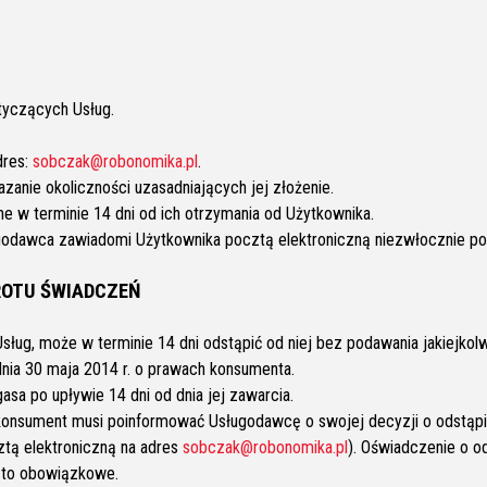
tyczących Usług.
dres:
sobczak@robonomika.pl
.
zanie okoliczności uzasadniających jej złożenie.
e w terminie 14 dni od ich otrzymania od Użytkownika.
godawca zawiadomi Użytkownika pocztą elektroniczną niezwłocznie po 
ROTU ŚWIADCZEŃ
ług, może w terminie 14 dni odstąpić od niej bez podawania jakiejkol
z dnia 30 maja 2014 r. o prawach konsumenta.
sa po upływie 14 dni od dnia jej zawarcia.
-konsument musi poinformować Usługodawcę o swojej decyzji o odstąp
tą elektroniczną na adres
sobczak@robonomika.pl
). Oświadczenie o o
t to obowiązkowe.