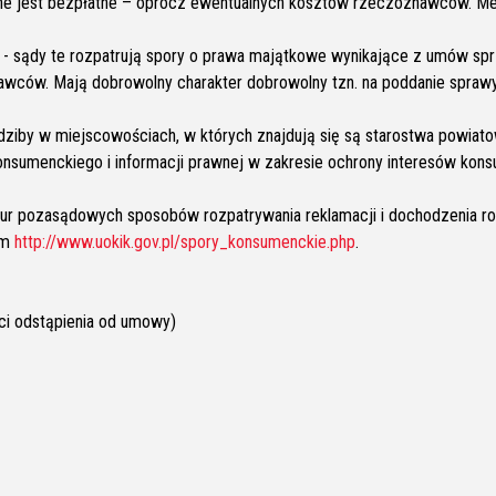
ne jest bezpłatne – oprócz ewentualnych kosztów rzeczoznawców. Medi
 - sądy te rozpatrują spory o prawa majątkowe wynikające z umów spr
awców. Mają dobrowolny charakter dobrowolny tzn. na poddanie spraw
ziby w miejscowościach, w których znajdują się są starostwa powiatow
nsumenckiego i informacji prawnej w zakresie ochrony interesów kon
ur pozasądowych sposobów rozpatrywania reklamacji i dochodzenia ros
ym
http://www.uokik.gov.pl/spory_konsumenckie.php
.
ęci odstąpienia od umowy)