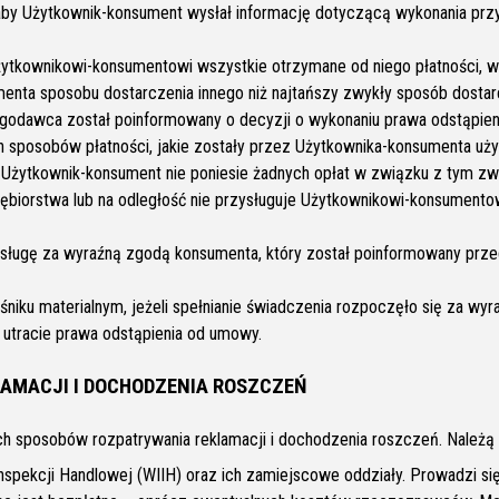
 aby Użytkownik-konsument wysłał informację dotyczącą wykonania p
tkownikowi-konsumentowi wszystkie otrzymane od niego płatności, w
nta sposobu dostarczenia innego niż najtańszy zwykły sposób dostar
ługodawca został poinformowany o decyzji o wykonaniu prawa odstąpie
ch sposobów płatności, jakie zostały przez Użytkownika-konsumenta uż
u Użytkownik-konsument nie poniesie żadnych opłat w związku z tym z
ębiorstwa lub na odległość nie przysługuje Użytkownikowi-konsumento
i usługę za wyraźną zgodą konsumenta, który został poinformowany prz
nośniku materialnym, jeżeli spełnianie świadczenia rozpoczęło się za 
 utracie prawa odstąpienia od umowy.
LAMACJI I DOCHODZENIA ROSZCZEŃ
 sposobów rozpatrywania reklamacji i dochodzenia roszczeń. Należą 
spekcji Handlowej (WIIH) oraz ich zamiejscowe oddziały. Prowadzi si