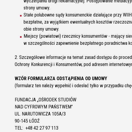
wyczerpaniu drogi reklamacyjnej. Postępowanie mediacyj
strony umowy.
Stałe polubowne sądy konsumenckie działające przy WIIH
bezpłatne, za wyjątkiem ewentualnych kosztów rzeczozn
obie strony umowy.
Miejscy (powiatowi) rzecznicy konsumentów - mający sied
w szczególności zapewnienie bezpłatnego poradnictwa ko
2. Szczegółowe informacje na temat zasad dostępu do proced
Ochrony Konkurencji i Konsumentów, pod adresem internetow
WZÓR FORMULARZA ODSTĄPIENIA OD UMOWY
(formularz ten należy wypełnić i odesłać tylko w przypadku ch
FUNDACJA „OŚRODEK STUDIÓW
NAD CYFROWYM PAŃSTWEM”
UL. NARUTOWICZA 105A/3
90-145 ŁÓDŹ
TEL: +48 42 27 97 113