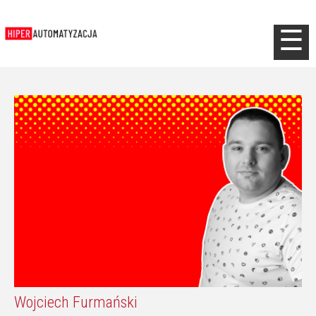
Jump to navigation
☰
Wojciech Furmański