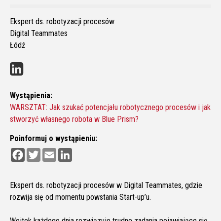
Ekspert ds. robotyzacji procesów
Digital Teammates
Łódź
Wystąpienia:
WARSZTAT: Jak szukać potencjału robotycznego procesów i jak
stworzyć własnego robota w Blue Prism?
Poinformuj o wystąpieniu:
F
T
E
L
a
w
m
i
c
i
a
n
e
t
i
k
b
t
l
e
Ekspert ds. robotyzacji procesów w Digital Teammates, gdzie
o
e
d
rozwija się od momentu powstania Start-up’u.
o
r
I
k
n
Wojtek każdego dnia rozwiązuje trudne zadania pojawiające się