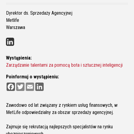
Dyrektor ds. Sprzedaży Agencyjnej
Metlife
Warszawa
Wystąpienia:
Zarządzanie talentami za pomocą bota i sztucznej inteligencji
Poinformuj o wystąpieniu:
F
T
E
L
a
w
m
i
c
i
a
n
e
t
i
k
b
t
l
e
Zawodowo od lat związany z rynkiem usług finansowych, w
o
e
d
MetLife odpowiedzialny za obszar sprzedaży agencyjnej.
o
r
I
k
n
Zajmuje się rekrutacją najlepszych specjalistów na rynku
ubezpieczeniowych.