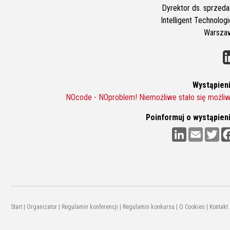
Dyrektor ds. sprzeda
Intelligent Technolog
Warsza
Wystąpieni
NOcode - NOproblem! Niemożliwe stało się możliw
Poinformuj o wystąpieni
L
E
T
i
m
w
n
a
i
k
i
t
e
l
t
d
e
I
r
n
Start
|
Organizator
|
Regulamin konferencji
|
Regulamin konkursu
|
O Cookies
|
Kontakt