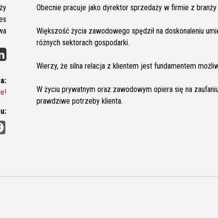
ży
Obecnie pracuje jako dyrektor sprzedaży w firmie z branży t
ies
wa
Większość życia zawodowego spędził na doskonaleniu umiej
różnych sektorach gospodarki.
Wierzy, że silna relacja z klientem jest fundamentem możli
a:
W życiu prywatnym oraz zawodowym opiera się na zaufaniu.
e!
prawdziwe potrzeby klienta.
u:
F
a
c
e
b
o
o
k